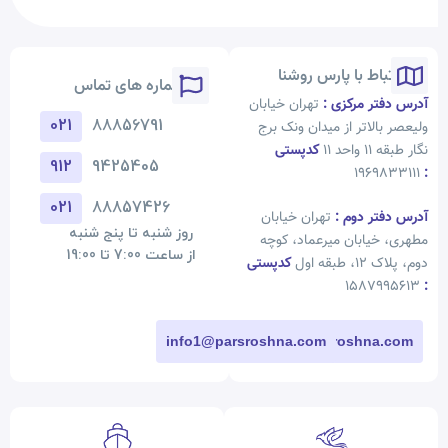
ارتباط با پارس روشنا
شماره های تماس
آدرس دفتر مرکزی :
تهران خیابان
021
88856791
ولیعصر بالاتر از میدان ونک برج
نگار طبقه 11 واحد 11
کدپستی
912
9425405
1969833111
:
021
88857426
آدرس دفتر دوم
:
تهران خیابان
روز شنبه تا پنج شنبه
مطهری، خیابان میرعماد، کوچه
از ساعت 7:00 تا 19:00
دوم، پلاک 12، طبقه اول
کدپستی
1587995613
:
info1@parsroshna.com
info@parsroshna.com