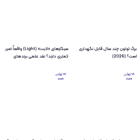
برگ توتون چند سال قابل نگهداری
سیگارهای «لایت» (Light) واقعاً ضرر
است؟ (2026)
کمتری دارند؟ نقد علمی برندهای
کم‌قطران و نیکوتین
18 ژوئن,
17 ژوئن,
2026
2026